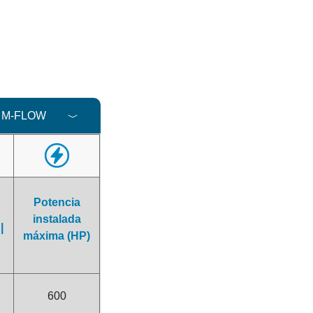
 M-FLOW
Potencia
instalada
|
máxima (HP)
600