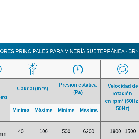
ORES PRINCIPALES PARA MINERÍA SUBTERRÁNEA <BR>
Presión estática
Velocidad de
Caudal (m³/s)
(Pa)
rotación
tro
en rpm* (60Hz 
50Hz)
Mínima
Máxima
Mínima
Máxima
40
100
500
6200
1800 | 1500
mm