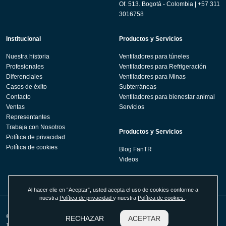
Of. 513. Bogotá - Colombia | +57 311
3016758
Institucional
Productos y Servicios
Nuestra historia
Ventiladores para túneles
Profesionales
Ventiladores para Refrigeración
Diferenciales
Ventiladores para Minas
Casos de éxito
Subterráneas
Contacto
Ventiladores para bienestar animal
Ventas
Servicios
Representantes
Trabaja con Nosotros
Productos y Servicios
Política de privacidad
Política de cookies
Blog FanTR
Videos
Al hacer clic en “Aceptar”, usted acepta el uso de cookies conforme a
nuestra
Política de privacidad
y nuestra
Política de cookies
.
© 2026 Fan Technology Resources - Tecnologia em Sistemas de Ventilação LTDA -
RECHAZAR
ACEPTAR
17.524.330/0001-89. Todos los derechos reservados. Desarrollado por
Agência Kombi