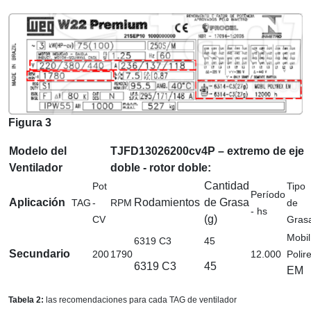
Figura 3
Modelo del
TJFD13026200cv4P – extremo de eje
Ventilador
doble - rotor doble:
Cantidad
Pot
Tipo
Período
Aplicación
Rodamientos
de Grasa
TAG
-
RPM
de
- hs
(g)
CV
Gras
Mobil
6319 C3
45
Secundario
200
1790
12.000
Polir
6319 C3
45
EM
Tabela 2:
las recomendaciones para cada TAG de ventilador